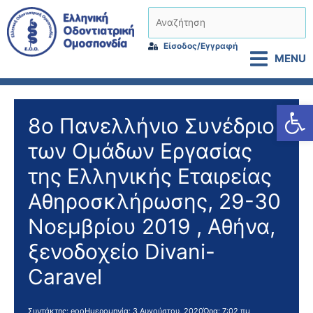
Μετάβαση
Αναζήτηση
στο
περιεχόμενο
Είσοδος/Εγγραφή
MENU
Αν
8ο Πανελλήνιο Συνέδριο
των Ομάδων Εργασίας
της Ελληνικής Εταιρείας
Αθηροσκλήρωσης, 29-30
Νοεμβρίου 2019 , Αθήνα,
ξενοδοχείο Divani-
Caravel
Συντάκτης:
eoo
Ημερομηνία:
3 Αυγούστου, 2020
Ώρα:
7:02 πμ