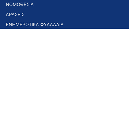
ΝΟΜΟΘΕΣΙΑ
ΔΡΑΣΕΙΣ
ΕΝΗΜΕΡΩΤΙΚΑ ΦΥΛΛΑΔΙΑ
ΕΝΗΜΕΡΩΤΙΚΟ ΔΕΛΤΙΟ
ΣΤΟΜΑΤΟΛΟΓΙΚΑ ΧΡΟΝΙΚΑ
ΣΥΝΕΔΡΙΑ – ΗΜΕΡΙΔΕΣ
Εγγραφή στο Newsletter
Εγγραφή
στο
Newsletter
Αποδοχή όρων χρήσης -
Πολιτική απορρήτου
Εγγραφή