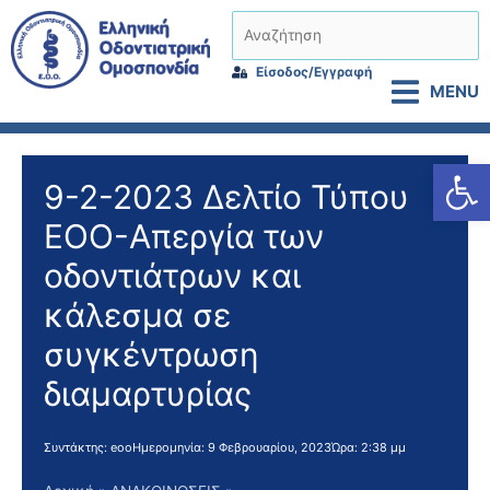
Μετάβαση
Αναζήτηση
στο
περιεχόμενο
Είσοδος/Εγγραφή
MENU
Αν
9-2-2023 Δελτίο Τύπου
ΕΟΟ-Απεργία των
οδοντιάτρων και
κάλεσμα σε
συγκέντρωση
διαμαρτυρίας
Συντάκτης:
eoo
Ημερομηνία:
9 Φεβρουαρίου, 2023
Ώρα:
2:38 μμ