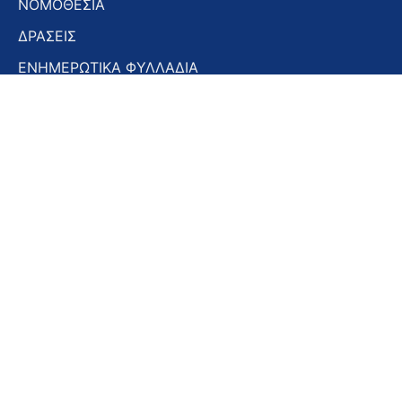
ΝΟΜΟΘΕΣΙΑ
ΔΡΑΣΕΙΣ
ΕΝΗΜΕΡΩΤΙΚΑ ΦΥΛΛΑΔΙΑ
ΕΝΗΜΕΡΩΤΙΚΟ ΔΕΛΤΙΟ
ΣΤΟΜΑΤΟΛΟΓΙΚΑ ΧΡΟΝΙΚΑ
ΣΥΝΕΔΡΙΑ – ΗΜΕΡΙΔΕΣ
Εγγραφή στο Newsletter
Εγγραφή
στο
Newsletter
Αποδοχή όρων χρήσης -
Πολιτική απορρήτου
Εγγραφή