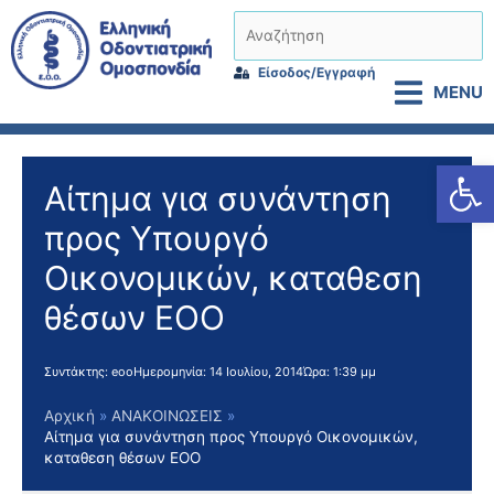
Μετάβαση
Αναζήτηση
στο
περιεχόμενο
Είσοδος/Εγγραφή
MENU
Αν
Αίτημα για συνάντηση
προς Υπουργό
Οικονομικών, καταθεση
θέσων ΕΟΟ
Συντάκτης:
eoo
Ημερομηνία:
14 Ιουλίου, 2014
Ώρα:
1:39 μμ
Αρχική
ΑΝΑΚΟΙΝΩΣΕΙΣ
Αίτημα για συνάντηση προς Υπουργό Οικονομικών,
καταθεση θέσων ΕΟΟ