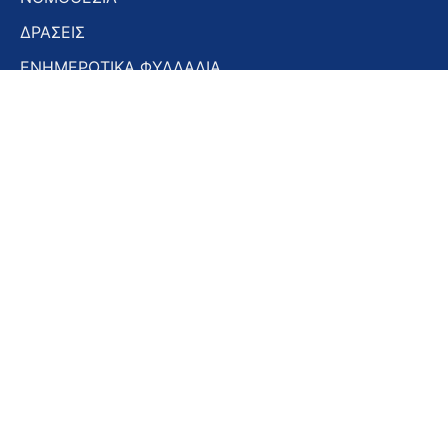
ΔΡΑΣΕΙΣ
ΕΝΗΜΕΡΩΤΙΚΑ ΦΥΛΛΑΔΙΑ
ΕΝΗΜΕΡΩΤΙΚΟ ΔΕΛΤΙΟ
ΣΤΟΜΑΤΟΛΟΓΙΚΑ ΧΡΟΝΙΚΑ
ΣΥΝΕΔΡΙΑ – ΗΜΕΡΙΔΕΣ
Εγγραφή στο Newsletter
Εγγραφή
στο
Newsletter
Αποδοχή όρων χρήσης -
Πολιτική απορρήτου
Εγγραφή