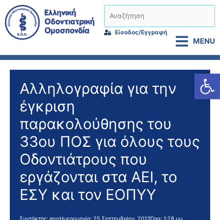
Μετάβαση
Αναζήτηση
στο
περιεχόμενο
Είσοδος/Εγγραφή
MENU
Αν
Αλληλογραφία για την
έγκριση
παρακολούθησης του
33ου ΠΟΣ για όλους τους
Οδοντιάτρους που
εργάζονται στα ΑΕΙ, το
ΕΣΥ και τον ΕΟΠΥΥ
Συντάκτης:
eoo
Ημερομηνία:
25 Σεπτεμβρίου, 2013
Ώρα:
1:28 μμ