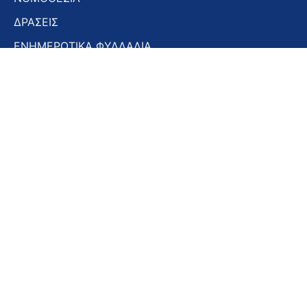
ΔΡΑΣΕΙΣ
ΕΝΗΜΕΡΩΤΙΚΑ ΦΥΛΛΑΔΙΑ
ΕΝΗΜΕΡΩΤΙΚΟ ΔΕΛΤΙΟ
ΣΤΟΜΑΤΟΛΟΓΙΚΑ ΧΡΟΝΙΚΑ
ΣΥΝΕΔΡΙΑ – ΗΜΕΡΙΔΕΣ
Εγγραφή στο Newsletter
Εγγραφή
στο
Newsletter
Αποδοχή όρων χρήσης -
Πολιτική απορρήτου
Εγγραφή