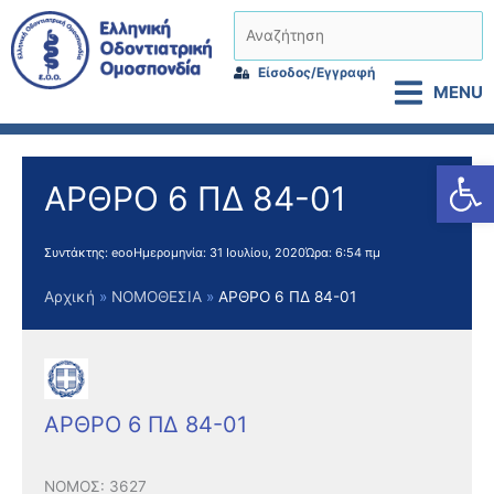
Μετάβαση
Αναζήτηση
στο
περιεχόμενο
Είσοδος/Εγγραφή
MENU
Αν
ΑΡΘΡΟ 6 ΠΔ 84-01
Συντάκτης:
eoo
Ημερομηνία:
31 Ιουλίου, 2020
Ώρα:
6:54 πμ
Αρχική
ΝΟΜΟΘΕΣΙΑ
ΑΡΘΡΟ 6 ΠΔ 84-01
ΑΡΘΡΟ 6 ΠΔ 84-01
ΝΟΜΟΣ: 3627