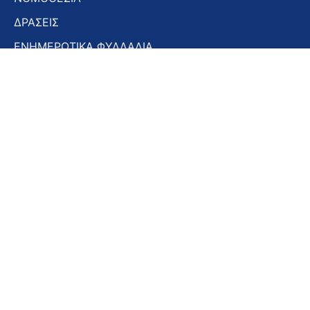
ΔΡΑΣΕΙΣ
ΕΝΗΜΕΡΩΤΙΚΑ ΦΥΛΛΑΔΙΑ
ΕΝΗΜΕΡΩΤΙΚΟ ΔΕΛΤΙΟ
ΣΤΟΜΑΤΟΛΟΓΙΚΑ ΧΡΟΝΙΚΑ
ΣΥΝΕΔΡΙΑ – ΗΜΕΡΙΔΕΣ
Εγγραφή στο Newsletter
Εγγραφή
στο
Newsletter
Αποδοχή όρων χρήσης -
Πολιτική απορρήτου
Εγγραφή