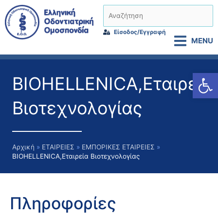
Μετάβαση
Αναζήτηση
στο
περιεχόμενο
Είσοδος/Εγγραφή
MENU
Αν
BIOHELLENICA,Εταιρεία
Βιοτεχνολογίας
Αρχική
ΕΤΑΙΡΕΙΕΣ
ΕΜΠΟΡΙΚΕΣ ΕΤΑΙΡΕΙΕΣ
BIOHELLENICA,Εταιρεία Βιοτεχνολογίας
Πληροφορίες