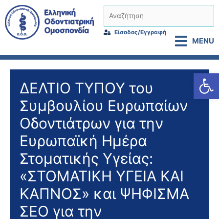
Μετάβαση
Αναζήτηση
στο
περιεχόμενο
Είσοδος/Εγγραφή
MENU
Αν
ΔΕΛΤΙΟ ΤΥΠΟΥ του
Συμβουλίου Ευρωπαίων
Οδοντιάτρων για την
Ευρωπαϊκή Ημέρα
Στοματικής Υγείας:
«ΣΤΟΜΑΤΙΚΗ ΥΓΕΙΑ ΚΑΙ
ΚΑΠΝΟΣ» και ΨΗΦΙΣΜΑ
ΣΕΟ για την