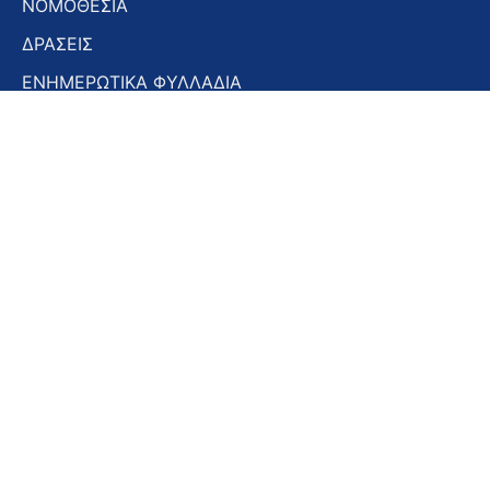
ΝΟΜΟΘΕΣΙΑ
ΔΡΑΣΕΙΣ
ΕΝΗΜΕΡΩΤΙΚΑ ΦΥΛΛΑΔΙΑ
ΕΝΗΜΕΡΩΤΙΚΟ ΔΕΛΤΙΟ
ΣΤΟΜΑΤΟΛΟΓΙΚΑ ΧΡΟΝΙΚΑ
ΣΥΝΕΔΡΙΑ – ΗΜΕΡΙΔΕΣ
Εγγραφή στο Newsletter
Εγγραφή
στο
Newsletter
Αποδοχή όρων χρήσης -
Πολιτική απορρήτου
Εγγραφή