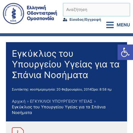
Μετάβαση
Αναζήτηση
στο
περιεχόμενο
Είσοδος/Εγγραφή
MENU
Αν
Εγκύκλιος του
Υπουργείου Υγείας για τα
Σπάνια Νοσήματα
Συντάκτης:
eoo
Ημερομηνία:
20 Φεβρουαρίου, 2014
Ώρα:
8:58 πμ
Αρχική
ΕΓΚΥΚΛΙΟΙ ΥΠΟΥΡΓΕΙΟΥ ΥΓΕΙΑΣ
Εγκύκλιος του Υπουργείου Υγείας για τα Σπάνια
Νοσήματα