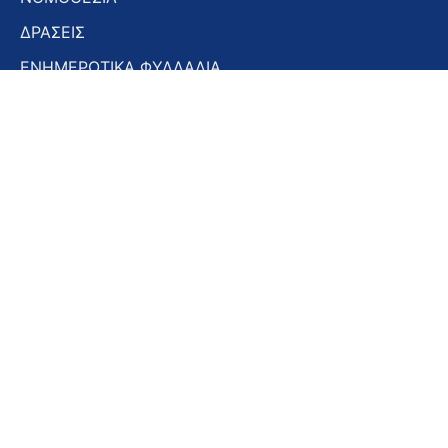
ΔΡΑΣΕΙΣ
ΕΝΗΜΕΡΩΤΙΚΑ ΦΥΛΛΑΔΙΑ
ΕΝΗΜΕΡΩΤΙΚΟ ΔΕΛΤΙΟ
ΣΤΟΜΑΤΟΛΟΓΙΚΑ ΧΡΟΝΙΚΑ
ΣΥΝΕΔΡΙΑ – ΗΜΕΡΙΔΕΣ
Εγγραφή στο Newsletter
Εγγραφή
στο
Newsletter
Αποδοχή όρων χρήσης -
Πολιτική απορρήτου
Εγγραφή