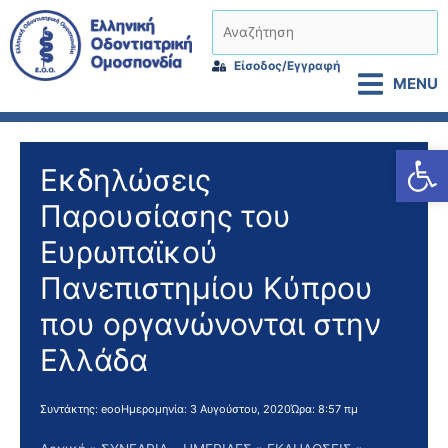
Μετάβαση
Αναζήτηση
στο
περιεχόμενο
Είσοδος/Εγγραφή
MENU
Αν
Εκδηλώσεις
Παρουσίασης του
Ευρωπαϊκού
Πανεπιστημίου Κύπρου
που οργανώνονται στην
Ελλάδα
Συντάκτης:
eoo
Ημερομηνία:
3 Αυγούστου, 2020
Ώρα:
8:57 πμ