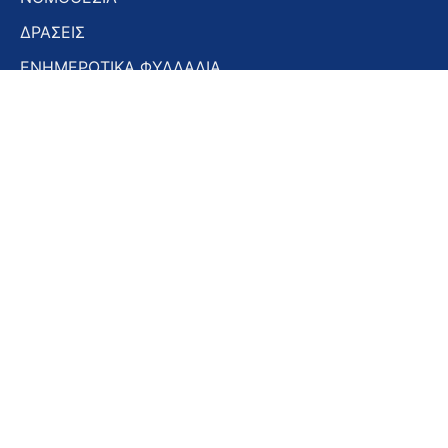
ΔΡΑΣΕΙΣ
ΕΝΗΜΕΡΩΤΙΚΑ ΦΥΛΛΑΔΙΑ
ΕΝΗΜΕΡΩΤΙΚΟ ΔΕΛΤΙΟ
ΣΤΟΜΑΤΟΛΟΓΙΚΑ ΧΡΟΝΙΚΑ
ΣΥΝΕΔΡΙΑ – ΗΜΕΡΙΔΕΣ
Εγγραφή στο Newsletter
Εγγραφή
στο
Newsletter
Αποδοχή όρων χρήσης -
Πολιτική απορρήτου
Εγγραφή