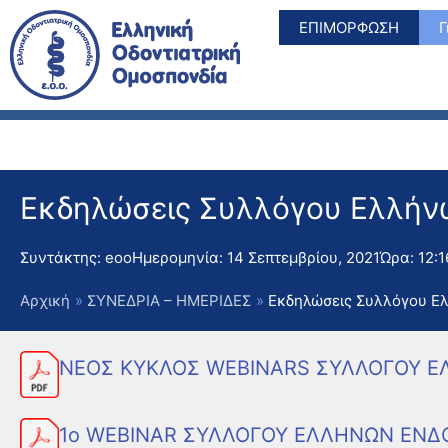
Μετάβαση
ΕΠΙΜΟΡΦΩΣΗ
Γ
στο
περιεχόμενο
Εκδηλώσεις Συλλόγου Ελλήν
Συντάκτης:
eoo
Ημερομηνία:
14 Σεπτεμβρίου, 2021
Ώρα:
12:1
Αρχική
ΣΥΝΕΔΡΙΑ – ΗΜΕΡΙΔΕΣ
Εκδηλώσεις Συλλόγου Ε
ΝΕΟΣ ΚΥΚΛΟΣ WEBINARS ΣΥΛΛΟΓΟΥ 
1ο WEBINAR ΣΥΛΛΟΓΟΥ ΕΛΛΗΝΩΝ ΕΝΔ