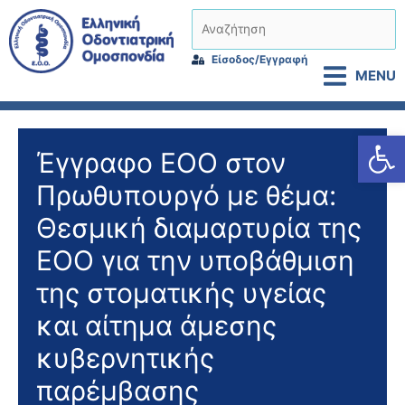
Μετάβαση
Αναζήτηση
στο
περιεχόμενο
Είσοδος/Εγγραφή
MENU
Αν
Έγγραφο ΕΟΟ στον
Πρωθυπουργό με θέμα:
Θεσμική διαμαρτυρία της
ΕΟΟ για την υποβάθμιση
της στοματικής υγείας
και αίτημα άμεσης
κυβερνητικής
παρέμβασης