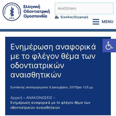
Μετάβαση
Αναζήτηση
στο
περιεχόμενο
Είσοδος/Εγγραφή
MENU
Αν
Ενημέρωση αναφορικά
με το φλέγον θέμα των
οδοντιατρικών
αναισθητικών
Συντάκτης:
eoo
Ημερομηνία:
8 Δεκεμβρίου, 2017
Ώρα:
1:25 μμ
Αρχική
ΑΝΑΚΟΙΝΩΣΕΙΣ
Ενημέρωση αναφορικά με το φλέγον θέμα των
οδοντιατρικών αναισθητικών