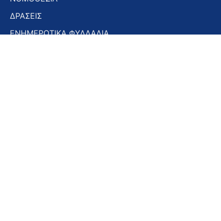
ΔΡΑΣΕΙΣ
ΕΝΗΜΕΡΩΤΙΚΑ ΦΥΛΛΑΔΙΑ
ΕΝΗΜΕΡΩΤΙΚΟ ΔΕΛΤΙΟ
ΣΤΟΜΑΤΟΛΟΓΙΚΑ ΧΡΟΝΙΚΑ
ΣΥΝΕΔΡΙΑ – ΗΜΕΡΙΔΕΣ
Εγγραφή στο Newsletter
Εγγραφή
στο
Newsletter
Αποδοχή όρων χρήσης -
Πολιτική απορρήτου
Εγγραφή