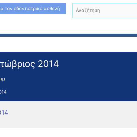
Αναζήτηση
ια τον οδοντιατρικό ασθενή
κτώβριος 2014
 πμ
014
014