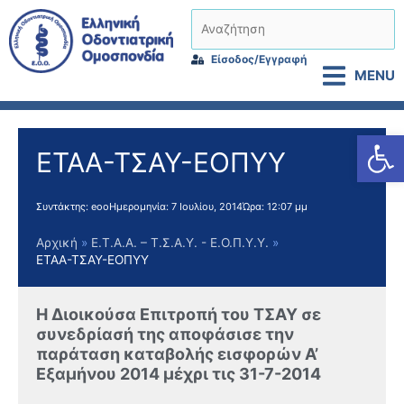
Μετάβαση
Αναζήτηση
στο
περιεχόμενο
Είσοδος/Εγγραφή
MENU
Αν
ΕΤΑΑ-ΤΣΑΥ-ΕΟΠΥΥ
Συντάκτης:
eoo
Ημερομηνία:
7 Ιουλίου, 2014
Ώρα:
12:07 μμ
Αρχική
Ε.Τ.Α.Α. – Τ.Σ.Α.Υ. - Ε.Ο.Π.Υ.Υ.
ΕΤΑΑ-ΤΣΑΥ-ΕΟΠΥΥ
Η Διοικούσα Επιτροπή του ΤΣΑΥ σε
συνεδρίασή της αποφάσισε την
παράταση καταβολής εισφορών Α’
Εξαμήνου 2014 μέχρι τις 31-7-2014