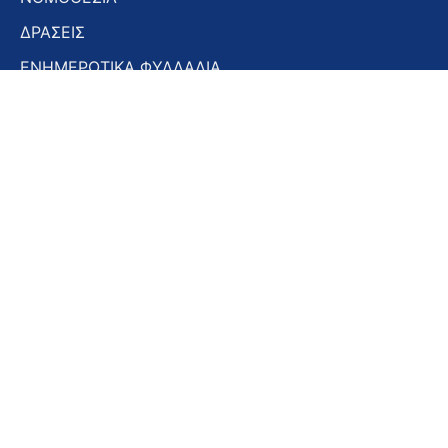
ΔΡΑΣΕΙΣ
ΕΝΗΜΕΡΩΤΙΚΑ ΦΥΛΛΑΔΙΑ
ΕΝΗΜΕΡΩΤΙΚΟ ΔΕΛΤΙΟ
ΣΤΟΜΑΤΟΛΟΓΙΚΑ ΧΡΟΝΙΚΑ
ΣΥΝΕΔΡΙΑ – ΗΜΕΡΙΔΕΣ
Εγγραφή στο Newsletter
Εγγραφή
στο
Newsletter
Αποδοχή όρων χρήσης -
Πολιτική απορρήτου
Εγγραφή