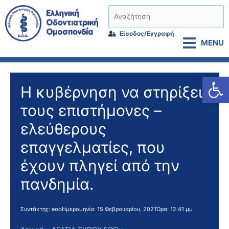
Μετάβαση
Αναζήτηση
στο
περιεχόμενο
Είσοδος/Εγγραφή
MENU
Αν
Η κυβέρνηση να στηρίξει
τους επιστήμονες –
ελεύθερους
επαγγελματίες, που
έχουν πληγεί από την
πανδημία.
Συντάκτης:
eoo
Ημερομηνία:
15 Φεβρουαρίου, 2021
Ώρα:
12:41 μμ