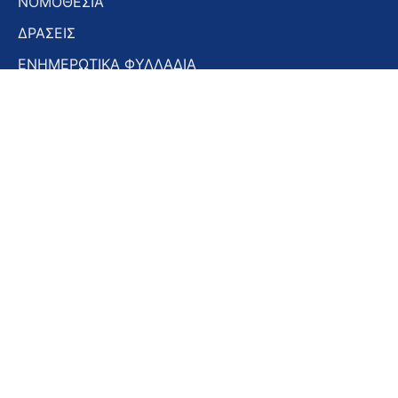
ΝΟΜΟΘΕΣΙΑ
ΔΡΑΣΕΙΣ
ΕΝΗΜΕΡΩΤΙΚΑ ΦΥΛΛΑΔΙΑ
ΕΝΗΜΕΡΩΤΙΚΟ ΔΕΛΤΙΟ
ΣΤΟΜΑΤΟΛΟΓΙΚΑ ΧΡΟΝΙΚΑ
ΣΥΝΕΔΡΙΑ – ΗΜΕΡΙΔΕΣ
Εγγραφή στο Newsletter
Εγγραφή
στο
Newsletter
Αποδοχή όρων χρήσης -
Πολιτική απορρήτου
Εγγραφή