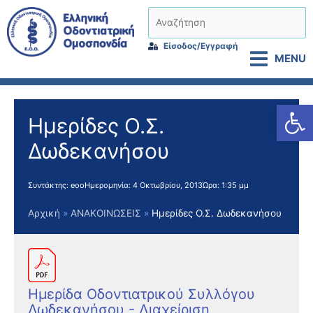
Μετάβαση
Αναζήτηση
στο
περιεχόμενο
Είσοδος/Εγγραφή
MENU
Αν
Ημερίδες Ο.Σ.
Δωδεκανήσου
Συντάκτης:
eoo
Ημερομηνία:
4 Οκτωβρίου, 2013
Ώρα:
1:35 μμ
Αρχική
ΑΝΑΚΟΙΝΩΣΕΙΣ
Ημερίδες Ο.Σ. Δωδεκανήσου
Ημερίδα Οδοντιατρικού Συλλόγου
Δωδεκανήσου - Διαχείριση