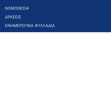
ΝΟΜΟΘΕΣΙΑ
ΔΡΑΣΕΙΣ
ΕΝΗΜΕΡΩΤΙΚΑ ΦΥΛΛΑΔΙΑ
ΕΝΗΜΕΡΩΤΙΚΟ ΔΕΛΤΙΟ
ΣΤΟΜΑΤΟΛΟΓΙΚΑ ΧΡΟΝΙΚΑ
ΣΥΝΕΔΡΙΑ – ΗΜΕΡΙΔΕΣ
Εγγραφή στο Newsletter
Εγγραφή
στο
Newsletter
Αποδοχή όρων χρήσης -
Πολιτική απορρήτου
Εγγραφή