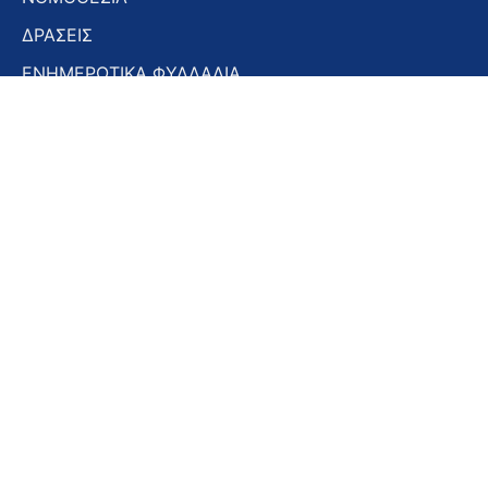
ΔΡΑΣΕΙΣ
ΕΝΗΜΕΡΩΤΙΚΑ ΦΥΛΛΑΔΙΑ
ΕΝΗΜΕΡΩΤΙΚΟ ΔΕΛΤΙΟ
ΣΤΟΜΑΤΟΛΟΓΙΚΑ ΧΡΟΝΙΚΑ
ΣΥΝΕΔΡΙΑ – ΗΜΕΡΙΔΕΣ
Εγγραφή στο Newsletter
Εγγραφή
στο
Newsletter
Αποδοχή όρων χρήσης -
Πολιτική απορρήτου
Εγγραφή