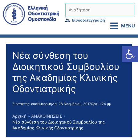
Μετάβαση
Αναζήτηση
στο
περιεχόμενο
Είσοδος/Εγγραφή
MENU
Αν
Νέα σύνθεση του
Διοικητικού Συμβουλίου
της Ακαδημίας Κλινικής
Οδοντιατρικής
Συντάκτης:
eoo
Ημερομηνία:
28 Νοεμβρίου, 2017
Ώρα:
1:24 μμ
Αρχική
ΑΝΑΚΟΙΝΩΣΕΙΣ
Νέα σύνθεση του Διοικητικού Συμβουλίου της
Ακαδημίας Κλινικής Οδοντιατρικής