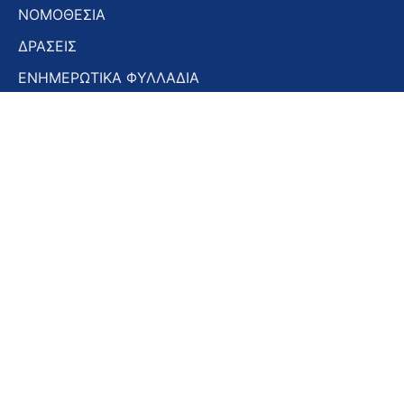
ΝΟΜΟΘΕΣΙΑ
ΔΡΑΣΕΙΣ
ΕΝΗΜΕΡΩΤΙΚΑ ΦΥΛΛΑΔΙΑ
ΕΝΗΜΕΡΩΤΙΚΟ ΔΕΛΤΙΟ
ΣΤΟΜΑΤΟΛΟΓΙΚΑ ΧΡΟΝΙΚΑ
ΣΥΝΕΔΡΙΑ – ΗΜΕΡΙΔΕΣ
Εγγραφή στο Newsletter
Εγγραφή
στο
Newsletter
Αποδοχή όρων χρήσης -
Πολιτική απορρήτου
Εγγραφή