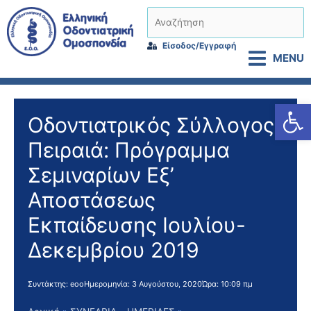
Μετάβαση
Αναζήτηση
στο
περιεχόμενο
Είσοδος/Εγγραφή
MENU
Αν
Οδοντιατρικός Σύλλογος
Πειραιά: Πρόγραμμα
Σεμιναρίων Εξ’
Αποστάσεως
Εκπαίδευσης Ιουλίου-
Δεκεμβρίου 2019
Συντάκτης:
eoo
Ημερομηνία:
3 Αυγούστου, 2020
Ώρα:
10:09 πμ