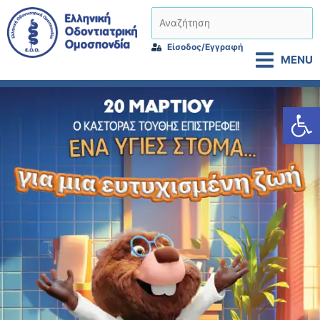
Μετάβαση
Αναζήτηση
στο
περιεχόμενο
Είσοδος/Εγγραφή
MENU
Αν