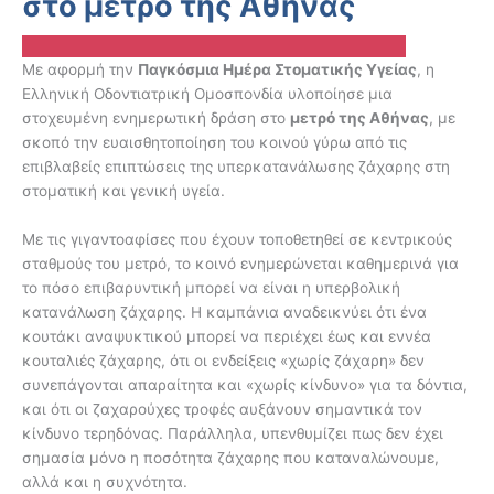
στο μετρό της Αθήνας
Με αφορμή την
Παγκόσμια Ημέρα Στοματικής Υγείας
, η
Ελληνική Οδοντιατρική Ομοσπονδία υλοποίησε μια
στοχευμένη ενημερωτική δράση στο
μετρό της Αθήνας
, με
σκοπό την ευαισθητοποίηση του κοινού γύρω από τις
επιβλαβείς επιπτώσεις της υπερκατανάλωσης ζάχαρης στη
στοματική και γενική υγεία.
Με τις γιγαντοαφίσες που έχουν τοποθετηθεί σε κεντρικούς
σταθμούς του μετρό, το κοινό ενημερώνεται καθημερινά για
το πόσο επιβαρυντική μπορεί να είναι η υπερβολική
κατανάλωση ζάχαρης. Η καμπάνια αναδεικνύει ότι ένα
κουτάκι αναψυκτικού μπορεί να περιέχει έως και εννέα
κουταλιές ζάχαρης, ότι οι ενδείξεις «χωρίς ζάχαρη» δεν
συνεπάγονται απαραίτητα και «χωρίς κίνδυνο» για τα δόντια,
και ότι οι ζαχαρούχες τροφές αυξάνουν σημαντικά τον
κίνδυνο τερηδόνας. Παράλληλα, υπενθυμίζει πως δεν έχει
σημασία μόνο η ποσότητα ζάχαρης που καταναλώνουμε,
αλλά και η συχνότητα.