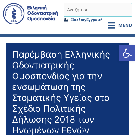
Μετάβαση
Αναζήτηση
στο
περιεχόμενο
Είσοδος/Εγγραφή
MENU
Αν
Παρέμβαση Ελληνικής
Οδοντιατρικής
Ομοσπονδίας για την
ενσωμάτωση της
Στοματικής Υγείας στο
Σχέδιο Πολιτικής
Δήλωσης 2018 των
Ηνωμένων Εθνών