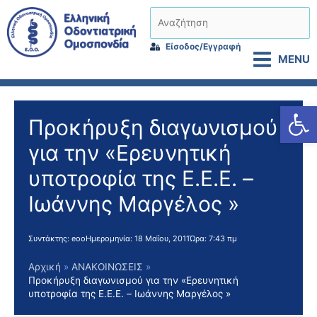
Μετάβαση
Αναζήτηση
στο
περιεχόμενο
Είσοδος/Εγγραφή
MENU
Αν
Προκήρυξη διαγωνισμού
για την «Ερευνητική
υποτροφία της Ε.Ε.Ε. –
Ιωάννης Μαργέλος »
Συντάκτης:
eoo
Ημερομηνία:
18 Μαΐου, 2011
Ώρα:
7:43 πμ
Αρχική
ΑΝΑΚΟΙΝΩΣΕΙΣ
Προκήρυξη διαγωνισμού για την «Ερευνητική
υποτροφία της Ε.Ε.Ε. – Ιωάννης Μαργέλος »