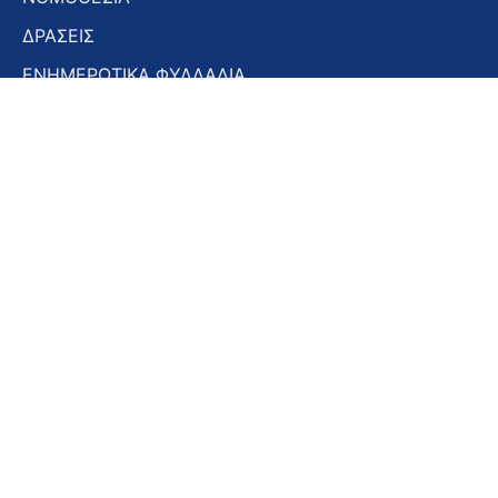
ΔΡΑΣΕΙΣ
ΕΝΗΜΕΡΩΤΙΚΑ ΦΥΛΛΑΔΙΑ
ΕΝΗΜΕΡΩΤΙΚΟ ΔΕΛΤΙΟ
ΣΤΟΜΑΤΟΛΟΓΙΚΑ ΧΡΟΝΙΚΑ
ΣΥΝΕΔΡΙΑ – ΗΜΕΡΙΔΕΣ
Εγγραφή στο Newsletter
Εγγραφή
στο
Newsletter
Αποδοχή όρων χρήσης -
Πολιτική απορρήτου
Εγγραφή