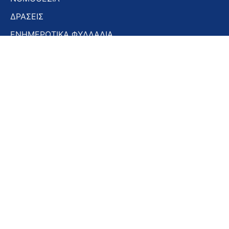
ΔΡΑΣΕΙΣ
ΕΝΗΜΕΡΩΤΙΚΑ ΦΥΛΛΑΔΙΑ
ΕΝΗΜΕΡΩΤΙΚΟ ΔΕΛΤΙΟ
ΣΤΟΜΑΤΟΛΟΓΙΚΑ ΧΡΟΝΙΚΑ
ΣΥΝΕΔΡΙΑ – ΗΜΕΡΙΔΕΣ
Εγγραφή στο Newsletter
Εγγραφή
στο
Newsletter
Αποδοχή όρων χρήσης -
Πολιτική απορρήτου
Εγγραφή