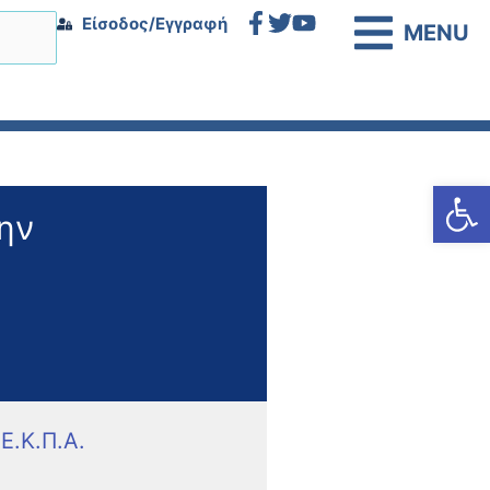
Είσοδος/Εγγραφή
MENU
Αν
ην
Ε.Κ.Π.Α.