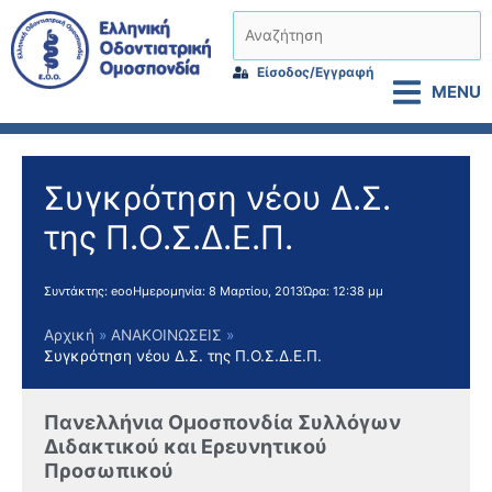
Μετάβαση
Αναζήτηση
στο
περιεχόμενο
Είσοδος/Εγγραφή
MENU
Συγκρότηση νέου Δ.Σ.
της Π.Ο.Σ.Δ.Ε.Π.
Συντάκτης:
eoo
Ημερομηνία:
8 Μαρτίου, 2013
Ώρα:
12:38 μμ
Αρχική
ΑΝΑΚΟΙΝΩΣΕΙΣ
Συγκρότηση νέου Δ.Σ. της Π.Ο.Σ.Δ.Ε.Π.
Πανελλήνια Ομοσπονδία Συλλόγων
Διδακτικού και Ερευνητικού
Προσωπικού