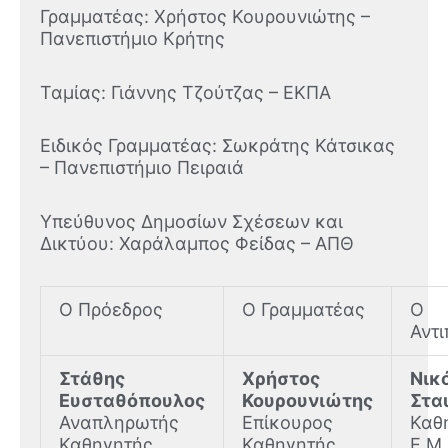
Γραμματέας: Χρήστος Κουρουνιώτης –
Πανεπιστήμιο Κρήτης
Ταμίας: Γιάννης Τζούτζας – ΕΚΠΑ
Ειδικός Γραμματέας: Σωκράτης Κάτσικας
– Πανεπιστήμιο Πειραιά
Υπεύθυνος Δημοσίων Σχέσεων και
Δικτύου: Χαράλαμπος Φείδας – ΑΠΘ
Ο Πρόεδρος
Ο Γραμματέας
Ο
Αντ
Στάθης
Χρήστος
Νικ
Ευσταθόπουλος
Κουρουνιώτης
Στα
Αναπληρωτής
Επίκουρος
Καθ
Καθηγητής
Καθηγητής
Ε.Μ.