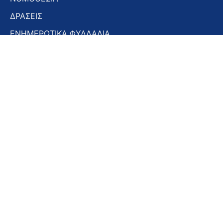
ΔΡΑΣΕΙΣ
ΕΝΗΜΕΡΩΤΙΚΑ ΦΥΛΛΑΔΙΑ
ΕΝΗΜΕΡΩΤΙΚΟ ΔΕΛΤΙΟ
ΣΤΟΜΑΤΟΛΟΓΙΚΑ ΧΡΟΝΙΚΑ
ΣΥΝΕΔΡΙΑ – ΗΜΕΡΙΔΕΣ
Εγγραφή στο Newsletter
Εγγραφή
στο
Newsletter
Αποδοχή όρων χρήσης -
Πολιτική απορρήτου
Εγγραφή