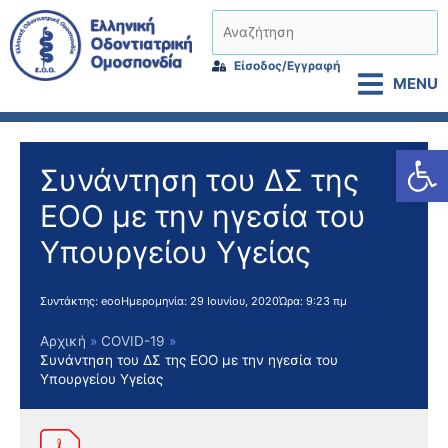
Μετάβαση
Αναζήτηση
στο
περιεχόμενο
Είσοδος/Εγγραφή
MENU
Αν
Συνάντηση του ΔΣ της
ΕΟΟ με την ηγεσία του
Υπουργείου Υγείας
Συντάκτης:
eoo
Ημερομηνία:
29 Ιουνίου, 2020
Ώρα:
9:23 πμ
Αρχική
COVID-19
Συνάντηση του ΔΣ της ΕΟΟ με την ηγεσία του
Υπουργείου Υγείας