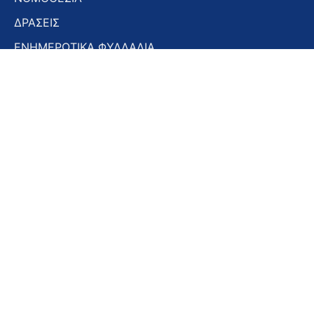
ΔΡΑΣΕΙΣ
ΕΝΗΜΕΡΩΤΙΚΑ ΦΥΛΛΑΔΙΑ
ΕΝΗΜΕΡΩΤΙΚΟ ΔΕΛΤΙΟ
ΣΤΟΜΑΤΟΛΟΓΙΚΑ ΧΡΟΝΙΚΑ
ΣΥΝΕΔΡΙΑ – ΗΜΕΡΙΔΕΣ
Εγγραφή στο Newsletter
Εγγραφή
στο
Newsletter
Αποδοχή όρων χρήσης -
Πολιτική απορρήτου
Εγγραφή