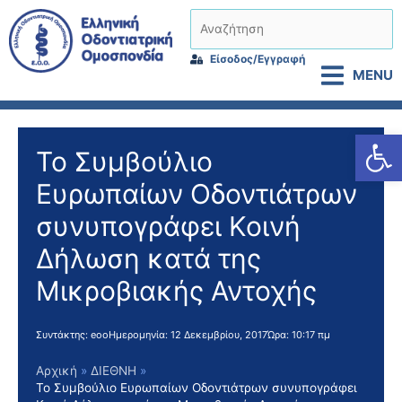
Μετάβαση
Αναζήτηση
στο
περιεχόμενο
Είσοδος/Εγγραφή
MENU
Αν
Το Συμβούλιο
Ευρωπαίων Οδοντιάτρων
συνυπογράφει Κοινή
Δήλωση κατά της
Μικροβιακής Αντοχής
Συντάκτης:
eoo
Ημερομηνία:
12 Δεκεμβρίου, 2017
Ώρα:
10:17 πμ
Αρχική
ΔΙΕΘΝΗ
Το Συμβούλιο Ευρωπαίων Οδοντιάτρων συνυπογράφει