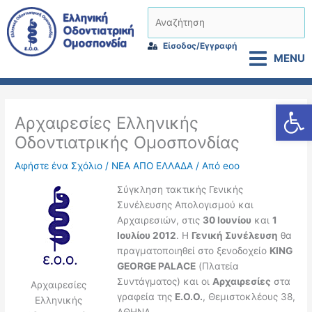
Μετάβαση
Αναζήτηση
στο
περιεχόμενο
Είσοδος/Εγγραφή
MENU
Αν
Αρχαιρεσίες Ελληνικής
Οδοντιατρικής Ομοσπονδίας
Αφήστε ένα Σχόλιο
/
ΝΕΑ ΑΠΟ ΕΛΛΑΔΑ
/ Από
eoo
Σύγκληση τακτικής Γενικής
Συνέλευσης Απολογισμού και
Αρχαιρεσιών, στις
30 Ιουνίου
και
1
Ιουλίου 2012
. Η
Γενική Συνέλευση
θα
πραγματοποιηθεί στο ξενοδοχείο
KING
GEORGE PALACE
(Πλατεία
Συντάγματος) και οι
Αρχαιρεσίες
στα
Αρχαιρεσίες
γραφεία της
Ε.Ο.Ο.
, Θεμιστοκλέους 38,
Ελληνικής