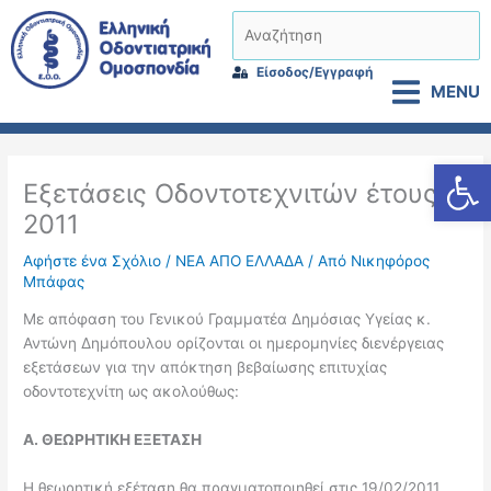
Μετάβαση
Αναζήτηση
στο
περιεχόμενο
Είσοδος/Εγγραφή
MENU
Αν
Εξετάσεις Οδοντοτεχνιτών έτους
2011
Αφήστε ένα Σχόλιο
/
ΝΕΑ ΑΠΟ ΕΛΛΑΔΑ
/ Από
Νικηφόρος
Μπάφας
Με απόφαση του Γενικού Γραμματέα Δημόσιας Υγείας κ.
Αντώνη Δημόπουλου ορίζονται οι ημερομηνίες διενέργειας
εξετάσεων για την απόκτηση βεβαίωσης επιτυχίας
οδοντοτεχνίτη ως ακολούθως:
Α. ΘΕΩΡΗΤΙΚΗ ΕΞΕΤΑΣΗ
Η θεωρητική εξέταση θα πραγματοποιηθεί στις 19/02/2011