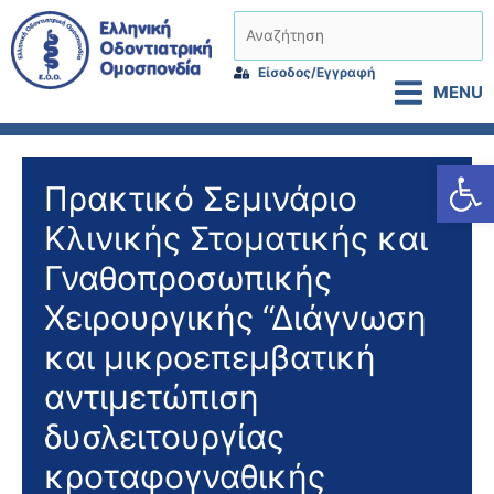
Μετάβαση
Αναζήτηση
στο
περιεχόμενο
Είσοδος/Εγγραφή
MENU
Αν
Πρακτικό Σεμινάριο
Κλινικής Στοματικής και
Γναθοπροσωπικής
Χειρουργικής “Διάγνωση
και μικροεπεμβατική
αντιμετώπιση
δυσλειτουργίας
κροταφογναθικής